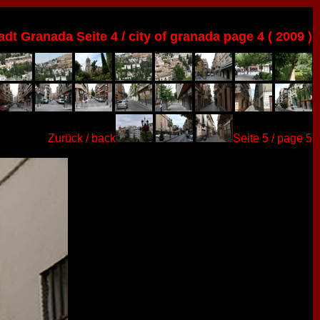
adt Granada Seite 4 / city of granada page 4 ( 2009 )
Zurück / back
Seite 5 / page 5