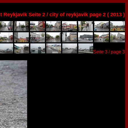
t Reykjavik Seite 2 / city of reykjavik page 2 ( 2013 )
Seite 3 / page 3